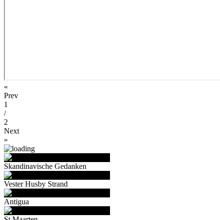
«
Prev
1
/
2
Next
»
Skandinavische Gedanken
Vester Husby Strand
Antigua
St.Maarten