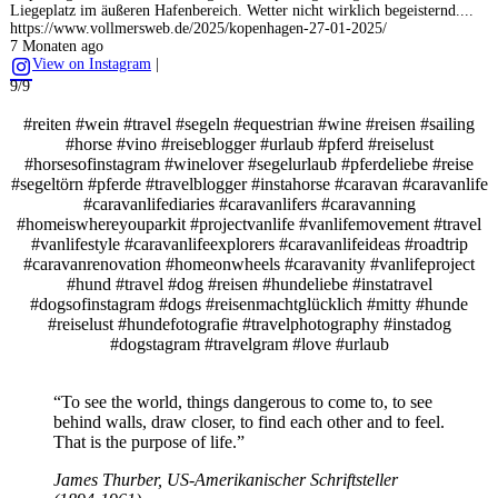
Liegeplatz im äußeren Hafenbereich. Wetter nicht wirklich begeisternd....
https://www.vollmersweb.de/2025/kopenhagen-27-01-2025/
7 Monaten ago
View on Instagram
|
9/9
#reiten #wein #travel #segeln #equestrian #wine #reisen #sailing
#horse #vino #reiseblogger #urlaub #pferd #reiselust
#horsesofinstagram #winelover #segelurlaub #pferdeliebe #reise
#segeltörn #pferde #travelblogger #instahorse #caravan #caravanlife
#caravanlifediaries #caravanlifers #caravanning
#homeiswhereyouparkit #projectvanlife #vanlifemovement #travel
#vanlifestyle #caravanlifeexplorers #caravanlifeideas #roadtrip
#caravanrenovation #homeonwheels #caravanity #vanlifeproject
#hund #travel #dog #reisen #hundeliebe #instatravel
#dogsofinstagram #dogs #reisenmachtglücklich #mitty #hunde
#reiselust #hundefotografie #travelphotography #instadog
#dogstagram #travelgram #love #urlaub
“To see the world, things dangerous to come to, to see
behind walls, draw closer, to find each other and to feel.
That is the purpose of life.”
James Thurber, US-Amerikanischer Schriftsteller