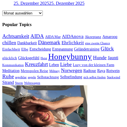
25. Dezember 2025
25. Dezember 2025
Archiv
Popular Topics
Achtsamkeit
AIDA
AIDAnova
Amarooq
AIDA Mar
Akzeptanz
Dänemark
chillen
Ehrlichkeit
Dankbarkeit
eine zweite Chance
Glück
Entscheidung
Entspannung
Geländetraining
Einfachheit
Elbe
Honeybunny
Hunde
Jaunti
Glücksgefühl
glücklich
Heist
Kreuzfahrt
Liebe
Leben
Luzy von der kleinen Farm
Kommunikation
Norwegen
Meditation
Radtour
Raya
Rotwein
Metropolen Reise
Military
Ruhe
Selbstfindung
Selbstachtung
segelklar
segeln
sich selbst finden
Starkwind
Strand
Sturm
Wohnwagen