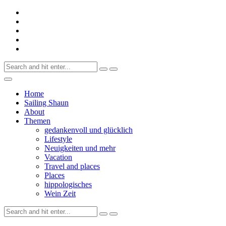
Skip
to
content
Search
for:
Home
Sailing Shaun
About
Themen
gedankenvoll und glücklich
Lifestyle
Neuigkeiten und mehr
Vacation
Travel and places
Places
hippologisches
Wein Zeit
Search
for: