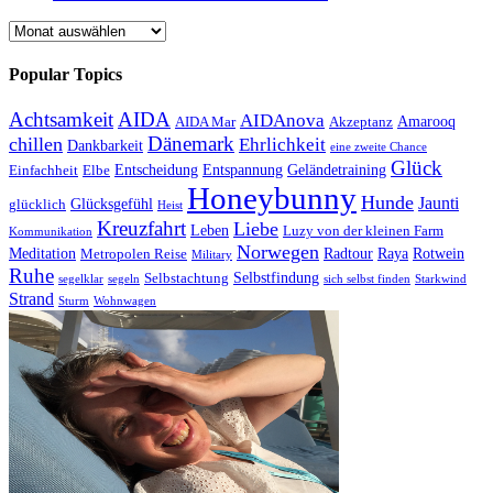
Archiv
Popular Topics
Achtsamkeit
AIDA
AIDAnova
Amarooq
AIDA Mar
Akzeptanz
Dänemark
chillen
Ehrlichkeit
Dankbarkeit
eine zweite Chance
Glück
Entscheidung
Entspannung
Geländetraining
Einfachheit
Elbe
Honeybunny
Hunde
Jaunti
Glücksgefühl
glücklich
Heist
Kreuzfahrt
Liebe
Leben
Luzy von der kleinen Farm
Kommunikation
Norwegen
Meditation
Radtour
Raya
Rotwein
Metropolen Reise
Military
Ruhe
Selbstfindung
Selbstachtung
segelklar
segeln
sich selbst finden
Starkwind
Strand
Sturm
Wohnwagen