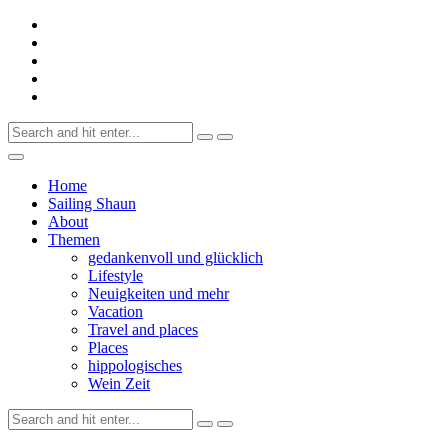
Skip
to
content
Search
for:
Home
Sailing Shaun
About
Themen
gedankenvoll und glücklich
Lifestyle
Neuigkeiten und mehr
Vacation
Travel and places
Places
hippologisches
Wein Zeit
Search
for: