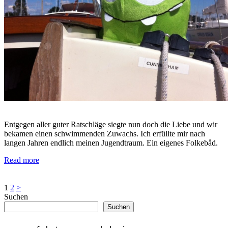
Entgegen aller guter Ratschläge siegte nun doch die Liebe und wir
bekamen einen schwimmenden Zuwachs. Ich erfüllte mir nach
langen Jahren endlich meinen Jugendtraum. Ein eigenes Folkebåd.
Read more
Seitennummerierung
1
2
>
Suchen
der
Suchen
Beiträge