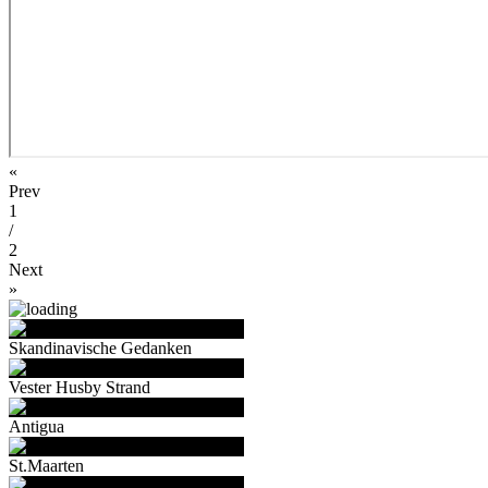
«
Prev
1
/
2
Next
»
Skandinavische Gedanken
Vester Husby Strand
Antigua
St.Maarten